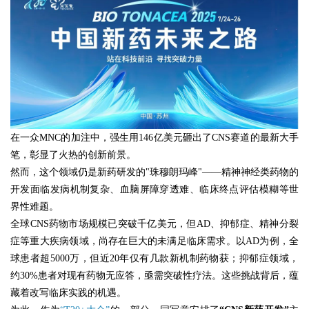
在一众MNC的加注中，强生用146亿美元砸出了CNS赛道的最新大手
笔，彰显了火热的创新前景。
然而，这个领域仍是新药研发的"珠穆朗玛峰"——精神神经类药物的
开发面临发病机制复杂、血脑屏障穿透难、临床终点评估模糊等世
界性难题。
全球CNS药物市场规模已突破千亿美元，但AD、抑郁症、精神分裂
症等重大疾病领域，尚存在巨大的未满足临床需求。以AD为例，全
球患者超5000万，但近20年仅有几款新机制药物获；抑郁症领域，
约30%患者对现有药物无应答，亟需突破性疗法。这些挑战背后，蕴
藏着改写临床实践的机遇。