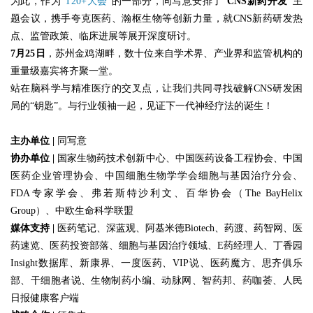
为此，作为
“T20+大会”
的一部分，同写意安排了
“CNS新药开发”
主
题会议，携手夸克医药、瀚枢生物等创新力量，就CNS新药研发热
点、监管政策、临床进展等展开深度研讨。
7月25日
，苏州金鸡湖畔，数十位来自学术界、产业界和监管机构的
重量级嘉宾将齐聚一堂。
站在脑科学与精准医疗的交叉点，让我们共同寻找破解CNS研发困
局的“钥匙”。与行业领袖一起，见证下一代神经疗法的诞生！
主办单位 |
同写意
协办单位 |
国家生物药技术创新中心、中国医药设备工程协会、中国
医药企业管理协会、中国细胞生物学学会细胞与基因治疗分会、
FDA专家学会、弗若斯特沙利文、百华协会（The BayHelix
Group）、中欧生命科学联盟
媒体支持 |
医药笔记、深蓝观、阿基米德Biotech、药渡、药智网、医
药速览、医药投资部落、细胞与基因治疗领域、E药经理人、丁香园
Insight数据库、新康界、一度医药、VIP说、医药魔方、思齐俱乐
部、干细胞者说、生物制药小编、动脉网、智药邦、药咖荟、人民
日报健康客户端