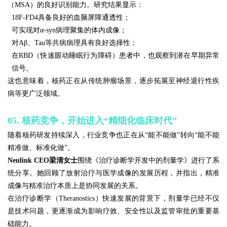
（MSA）的良好识别能力。研究结果显示：
18F-FD4具备良好的血脑屏障通透性；
可实现对α-syn病理聚集的体内成像；
对Aβ、Tau等共病病理具有良好选择性；
在RBD（快速眼动睡眠行为障碍）患者中，也观察到潜在早期异常
信号。
这也意味着，核药正在从传统肿瘤场景，逐步拓展至神经退行性疾
病等更广泛领域。
05. 核药竞争，开始进入“精细化临床时代”
随着核药研发持续深入，行业竞争也正在从“能不能做”转向“能不能
精准做、标准化做”。
Neulink CEO梁清女士
围绕《治疗诊断学开发中的剂量学》进行了系
统分享。她回顾了放射治疗与医学成像的发展历程，并指出，精准
成像与精准治疗本质上是协同发展的关系。
在治疗诊断学（Theranostics）快速发展的背景下，剂量学已经不仅
是技术问题，更逐渐成为影响疗效、安全性以及监管审批的重要基
础能力。