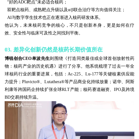
“好的ADC靶点”未必适合核药；
双靶点核药、成熟靶点升级以及α/β联合治疗等方向值得关注；
AI与数字孪生技术也正在逐渐进入核药研发体系。
他认为，未来核药竞争的核心，不只是创新本身，更是如何在疗
效、安全性与临床可及性之间找到平衡。
03. 差异化创新仍然是核药长期价值所在
博锐创合CEO单波先生
则围绕《打造同类最佳或全球首创放射性药
物：核药产业的历史机遇》进行了分享。他系统梳理了过去一年全
球核药行业的重要进展，包括：Ac-225、Lu-177等关键核素供应能
力提升；Pluvicto®、Lutathera®等产品商业化持续放量；诺华、阿斯
利康等跨国药企持续扩张全球RLT产能；核药赛道融资、IPO及跨境
BD交易持续升温。