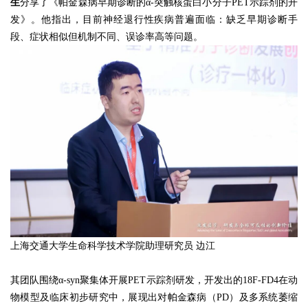
生
分享了《帕金森病早期诊断的α-突触核蛋白小分子PET示踪剂的开
发》。他指出，目前神经退行性疾病普遍面临：缺乏早期诊断手
段、症状相似但机制不同、误诊率高等问题。
上海交通大学生命科学技术学院助理研究员 边江
其团队围绕α-syn聚集体开展PET示踪剂研发，开发出的18F-FD4在动
物模型及临床初步研究中，展现出对帕金森病（PD）及多系统萎缩