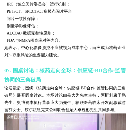
IRC（独立阅片委员会）运行机制；
PET/CT、SPECT/CT多模态阅片平台；
阅片一致性保障；
剂量学影像评估；
ALCOA+数据完整性原则；
FDA与NMPA稽查应对等内容。
她表示，中心化影像质控不应被视为成本中心，而应成为核药企业
对冲双报风险的重要能力建设。
07. 圆桌讨论：核药走向全球：供应链·BD合作·监管
协同的三角破局
论坛最后，围绕《核药走向全球：供应链·BD合作·监管协同的三角
破局》展开圆桌讨论。本场讨论由苑大为先生主持，阿斯利康于鹏
先生、奥博资本执行董事应大为先生、辐联医药临床开发副总裁游
丽芬女士、砹尔法纽克莱公司联合创始人卓巍彬先生共同参与。