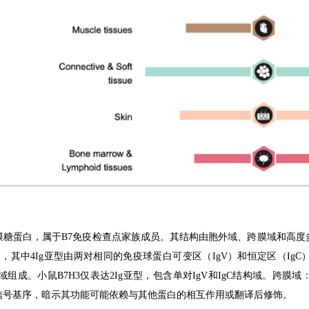
I型跨膜糖蛋白，属于B7免疫检查点家族成员。其结构由胞外域、跨膜域和
B7-H3），其中4Ig亚型由两对相同的免疫球蛋白可变区（IgV）和恒定区
C样结构域组成。小鼠B7H3仅表达2Ig亚型，包含单对IgV和IgC结构域。
信号基序，暗示其功能可能依赖与其他蛋白的相互作用或翻译后修饰。