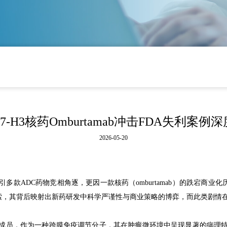
7-H3核药Omburtamab冲击FDA失利案例
2026-05-20
引多款ADC药物竞相角逐，更因一款核药（omburtamab）的跌宕商业
索，其背后映射出新药研发中科学严谨性与商业策略的博弈，而此类剧情在全
的重要成员，作为一种跨膜免疫调节分子，其在肿瘤微环境中呈现显著的病理