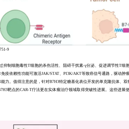
751-9
过抑制细胞毒性T细胞的杀伤活性、阻碍干扰素-γ分泌、促进调节性T细胞
依赖性功能可激活JAK/STAT、PI3K/AKT等致癌信号通路，驱动
能力。值得注意的是，针对B7H3特定糖基化表位开发的单克隆抗体、双
7H3靶点的CAR-T疗法更在实体瘤治疗领域取得突破性进展。这些进展使