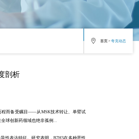
首页
>
夸克动态
深度剖析
化历程而备受瞩目——从MSK技术转让、单臂试
球创新药领域也绝非孤例...
特异性表达特征。研究表明，B7H3在多种恶性