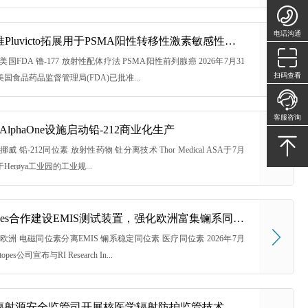
电话沟通
美国FDA批准Pluvicto拓展用于PSMA阳性转移性激素敏感性前列腺癌治疗
08:51 美国FDA 镥-177 放射性配体疗法 PSMA阳性前列腺癌 2026年7月31
扫码查看
国食品药品监督管理局(FDA)已批准...
客服咨询
cal AlphaOne设施启动铅-212商业化生产
0:48 挪威 铅-212同位素 放射性药物 钍分离技术 Thor Medical ASA于7月
erøya工业园的工业规...
Urenco Isotopes合作建设EMIS测试装置，强化欧洲富集镧系同位素供应链
 14:25 欧洲 电磁同位素分离EMIS 镧系稳定同位素 医疗同位素 2026年7月
topes公司宣布与RI Research In...
生态环境部辐射源安全监管司开展核医学辐射防护监管技术交流