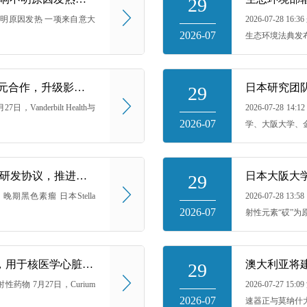
29
医学影像 不明原因发热 一项来自意大
2026-07-2
2026-07
生态环境法典发布
Vanderbilt Health与西门子医疗达成8700万美元合作，升级影像与放射肿瘤学能力
日本研究团
29
日，Vanderbilt Health与
2026-07-2
2026-07
学、大阪大学、金
日本Stella Pharma与冈山大学签署B-NIT分包研发协议，推进晚期黑色素瘤I期临床试验方案制定
日本大阪大
29
 晚期黑色素瘤 日本Stella
2026-07-28
2026-07
射性元素“砹”为原料
Curium在美国恢复供应氯化铊Tl-201注射液，用于核医学心脏影像检查
澳大利亚将
29
 放射性药物 7月27日，Curium
2026-07-27
2026-07
速器正与莫纳什大