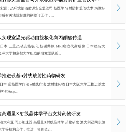
8 16:36 来源：态环境部辐射源安全监管司 核医学 辐射防护监管技术 为做好
后有关法规标准的制修订工作，...
队实现室温光驱动自旋极化向丙酮酸传递
8 14:12 日本 三重态动态核极化 核磁共振 MRI癌症代谢成像 日本德岛大
泽大学和京都大学组成的研究团队近...
学推进砹基α射线放射性药物研发
 13:58 日本 砹核医学疗法 α射线疗法 放射性药物 日本大阪大学正推进以放
的&alp...
建高通量X射线晶体学平台支持药物研发
 15:09 澳大利亚 同步加速器 高通量X射线晶体学 药物研发 澳大利亚同步加
学等机构合作，推进一项价值2...