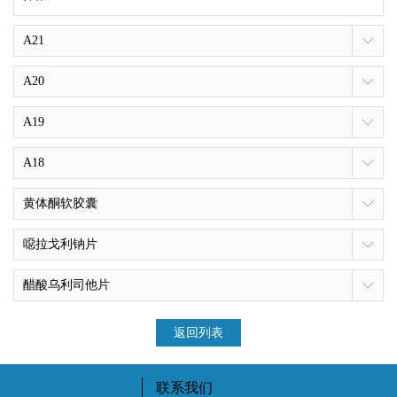
A21
A20
A19
A18
黄体酮软胶囊
噁拉戈利钠片
醋酸乌利司他片
返回列表
联系我们