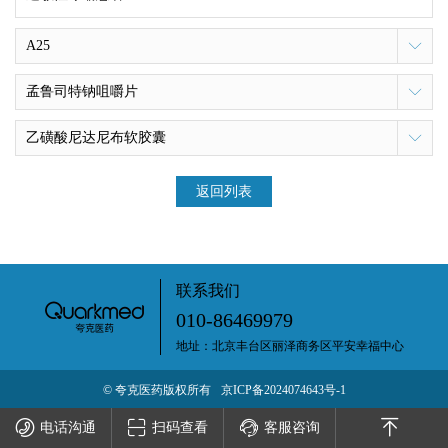
A25
孟鲁司特钠咀嚼片
乙磺酸尼达尼布软胶囊
返回列表
联系我们
010-86469979
地址：北京丰台区丽泽商务区平安幸福中心
© 夸克医药版权所有
京ICP备2024074643号-1
电话沟通
扫码查看
客服咨询