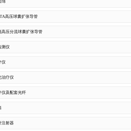
血绵
TA高压球囊扩张导管
脱高压分流球囊扩张导管
检测仪
疗仪
光治疗仪
疗仪及配套光纤
箱
针注射器