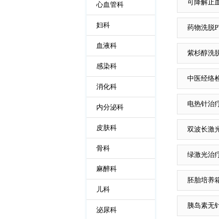
可降解止
心血管科
妇科
药物洗脱P
血液科
紫杉醇洗
感染科
中医经络
消化科
电热针治
内分泌科
皮肤科
双波长激
骨科
绿激光治
麻醉科
胚胎培养
儿科
胰岛素无
泌尿科