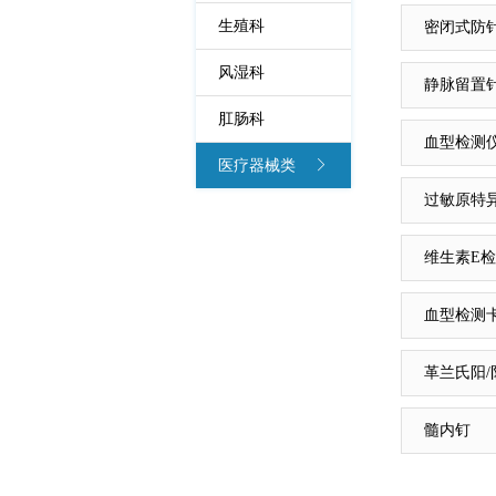
生殖科
密闭式防
风湿科
静脉留置
肛肠科
血型检测
医疗器械类
过敏原特异
维生素E
血型检测
革兰氏阳/
髓内钉