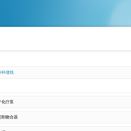
外科缝线
子化疗泵
切割吻合器