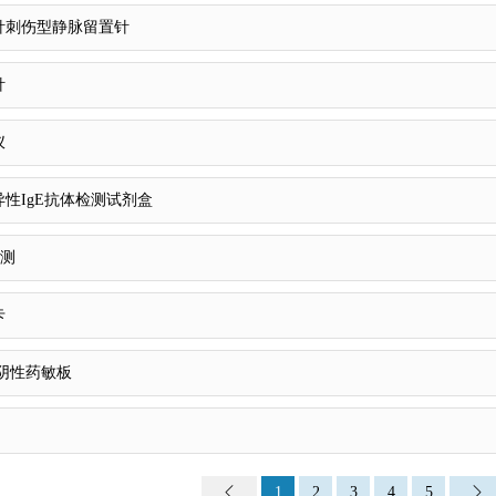
针刺伤型静脉留置针
针
仪
性IgE抗体检测试剂盒
检测
卡
阴性药敏板
1
2
3
4
5